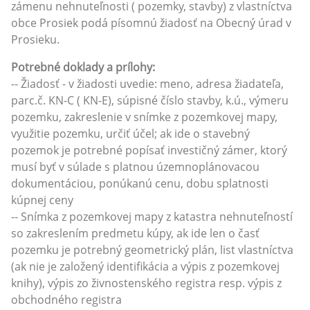
zámenu nehnuteľnosti ( pozemky, stavby) z vlastníctva
obce Prosiek podá písomnú žiadosť na Obecný úrad v
Prosieku.
Potrebné doklady a prílohy:
-- Žiadosť - v žiadosti uvedie: meno, adresa žiadateľa,
parc.č. KN-C ( KN-E), súpisné číslo stavby, k.ú., výmeru
pozemku, zakreslenie v snímke z pozemkovej mapy,
využitie pozemku, určiť účel; ak ide o stavebný
pozemok je potrebné popísať investičný zámer, ktorý
musí byť v súlade s platnou územnoplánovacou
dokumentáciou, ponúkanú cenu, dobu splatnosti
kúpnej ceny
-- Snímka z pozemkovej mapy z katastra nehnuteľností
so zakreslením predmetu kúpy, ak ide len o časť
pozemku je potrebný geometrický plán, list vlastníctva
(ak nie je založený identifikácia a výpis z pozemkovej
knihy), výpis zo živnostenského registra resp. výpis z
obchodného registra