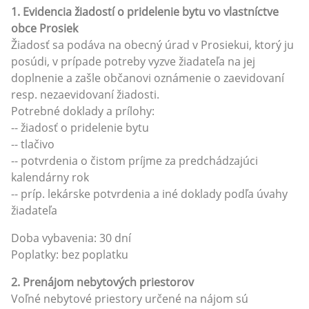
1. Evidencia žiadostí o pridelenie bytu vo vlastníctve
obce Prosiek
Žiadosť sa podáva na obecný úrad v Prosiekui, ktorý ju
posúdi, v prípade potreby vyzve žiadateľa na jej
doplnenie a zašle občanovi oznámenie o zaevidovaní
resp. nezaevidovaní žiadosti.
Potrebné doklady a prílohy:
-- žiadosť o pridelenie bytu
-- tlačivo
-- potvrdenia o čistom príjme za predchádzajúci
kalendárny rok
-- príp. lekárske potvrdenia a iné doklady podľa úvahy
žiadateľa
Doba vybavenia: 30 dní
Poplatky: bez poplatku
2. Prenájom nebytových priestorov
Voľné nebytové priestory určené na nájom sú