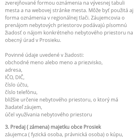
zverejňované formou oznámenia na vývesnej tabuli
mesta a na webovej stránke mesta. Môže byť použitá aj
forma oznámenia v regionálnej tlači. Záujemcovia o
prenájom nebytových priestorov podávajú písomnú
žiadosť o nájom konkrétneho nebytového priestoru na
obecný úrad v Prosieku.
Povinné údaje uvedené v žiadosti:
obchodné meno alebo meno a priezvisko,
adresa,
IČO, DIČ,
číslo účtu,
číslo telefónu,
bližšie určenie nebytového priestoru, o ktorý má
žiadateľ záujem,
účel využívania nebytového priestoru
3. Predaj ( zámena) majetku obce Prosiek
záujemca ( fyzická osoba, právnická osoba) o kúpu,