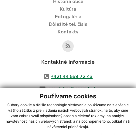
História obce
Kultúra
Fotogaléria
Dôležité tel. čísla
Kontakty
Kontaktné informácie
+421 44 559 72 43
podatelna@prosiek.sk
Používame cookies
Súbory cookie a ďalšie technológie sledovania používame na zlepšenie
vášho zážitku z prehliadania našich webových stránok, na to, aby sme
využite možnosť získavania aktuálnych informácií s využitím RSS
,
vám zobrazovali prispôsobený obsah a cielené reklamy, na analýzu
návštevnosti našich webových stránok a na pochopenie toho, odkiaľ naši
CMS systém (redakčný) systém ECHELON 2,
Mapa stránok
,
web portál
,
návštevníci prichádzajú.
webhosting
,
webex.digital, s.r.o.
,
domény
,
registrácia domény
,
spoločnosť webex.digital, s.r.o.
,
technický prevádzkovateľ