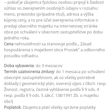
-- pokiaľ je záujemca fyzickou osobou pripojí k žiadosti
súhlas so zverejnením osobných údajov v rozsahu:
meno, priezvisko (prípadne titul), adresa a výška
kúpnej ceny, a to pre účel zverejnenia informácie o
predaji obecného majetku na internetovej stránke
obce po schválení v obecnom zastupiteľstve po dobu
jedného roka.
Cena
nehnuteľnosti sa stanovuje podľa „ Zásad
hospodárenia s majetkom obce Prosiek" a odborného
posudku odhadcu.
Doba vybavenia
: do 3 mesiacov
Termín uzatvorenia zmluvy
: do 1 mesiaca po schválení
obecným zastupiteľstvom, ak sú všetky potrebné
doklady ( geometrický plán, overený výpis z Obch. resp.
Živnost. registra, čestné vyhlásenie podľa § 9 ods. 4
resp. podľa § 9 ods. 5 zák.č. 138/1991 Zb. o majetku
obcí)
Poplatok
: Záujemca platí všetky správne poplatky