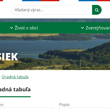
Hľadaný výraz...
Život v obci
Zverejňova
IEK
Úradná tabuľa
adná tabuľa
ov:
Popis: