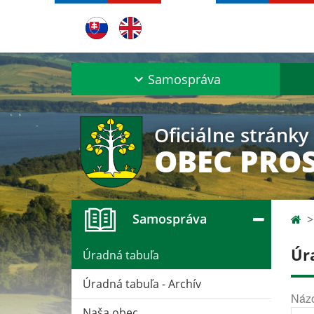
Samospráva
Oficiálne stránky
OBEC PROS
Samospráva
Úr
Úradná tabuľa
Úradná tabuľa - Archív
Náz
Naša obec