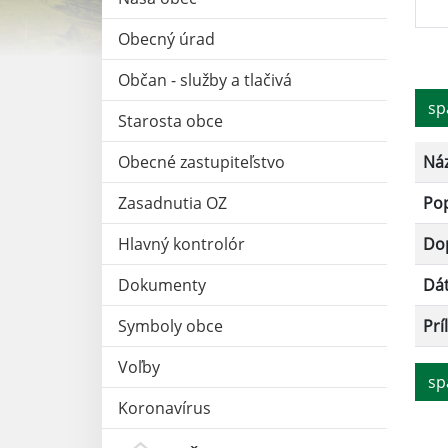
Obecný úrad
Občan - služby a tlačivá
sp
Starosta obce
Obecné zastupiteľstvo
Ná
Zasadnutia OZ
Po
Hlavný kontrolór
Dop
Dokumenty
Dá
Symboly obce
Prí
Voľby
sp
Koronavírus