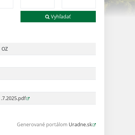
Vyhľadať
a OZ
.7.2025.pdf
Generované portálom
Uradne.sk