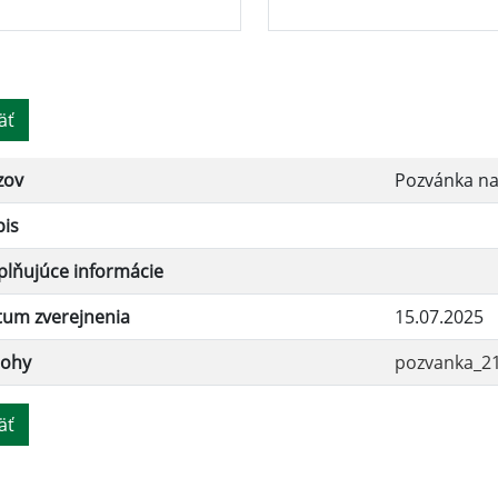
äť
zov
Pozvánka n
pis
lňujúce informácie
tum zverejnenia
15.07.2025
lohy
pozvanka_21
äť