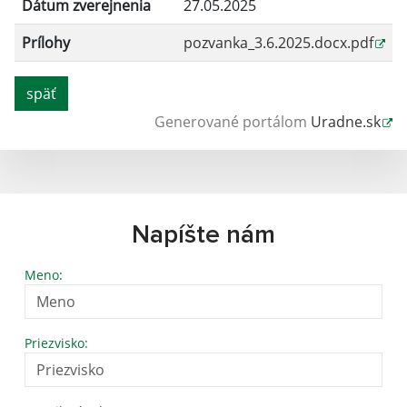
Dátum zverejnenia
27.05.2025
Prílohy
pozvanka_3.6.2025.docx.pdf
späť
Generované portálom
Uradne.sk
Napíšte nám
Meno:
Priezvisko: